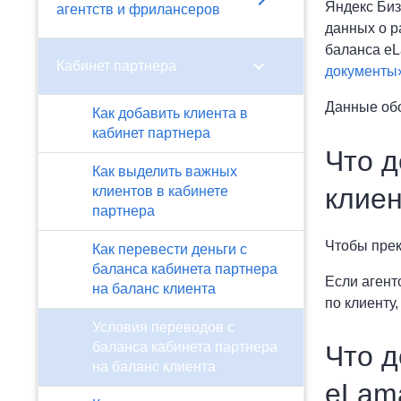
chevron_right
Яндекс Биз
агентств и фрилансеров
данных о р
баланса eL
chevron_right
Кабинет партнера
документы
Данные обо
Как добавить клиента в
кабинет партнера
Что д
Как выделить важных
клие
клиентов в кабинете
партнера
Чтобы прек
Как перевести деньги с
баланса кабинета партнера
Если агент
на баланс клиента
по клиенту,
Условия переводов с
баланса кабинета партнера
Что д
на баланс клиента
eLam