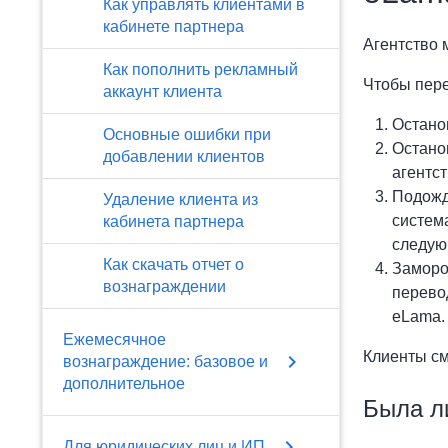
Как управлять клиентами в
кабинете партнера
Агентство 
Как пополнить рекламный
Чтобы пере
аккаунт клиента
Остано
Основные ошибки при
Остано
добавлении клиентов
агентст
Подожд
Удаление клиента из
систем
кабинета партнера
следую
Как скачать отчет о
Замороз
вознаграждении
перевод
eLama. 
Ежемесячное
Клиенты смо
chevron_right
вознаграждение: базовое и
дополнительное
Была л
chevron_right
Для юридических лиц и ИП