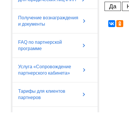
Да
Получение вознаграждения
chevron_right
и документы
FAQ по партнерской
chevron_right
программе
Услуга «Сопровождение
chevron_right
партнерского кабинета»
Тарифы для клиентов
chevron_right
партнеров
Работа по агентским
chevron_right
договорам