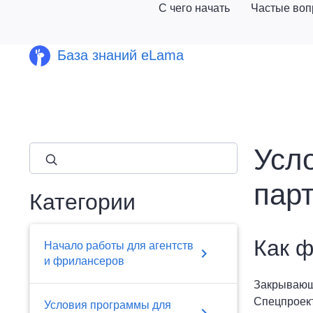
С чего начать
Частые во
База знаний eLama
Усл
close
парт
Категории
Как 
Начало работы для агентств
chevron_right
и фрилансеров
Закрывающи
Спецпроект
Условия программы для